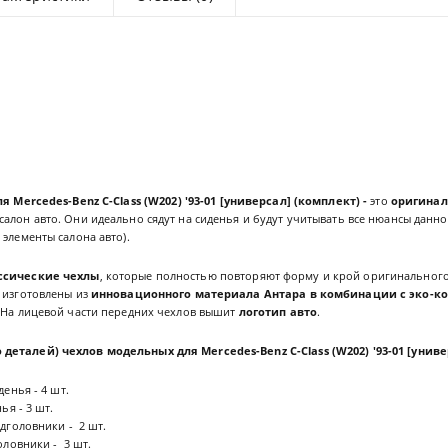
я Mercedes-Benz C-Class (W202) '93-01 [универсал] (комплект) -
это
оригинал
алон авто. Они идеально сядут на сиденья и будут учитывать все нюансы данно
 элементы салона авто).
ссические чехлы
, которые полностью повторяют форму и крой оригинального
 изготовлены из
инновационного материала Антара в комбинации с эко-к
. На лицевой части передних чехлов вышит
логотип авто
.
 деталей) чехлов
модельных для Mercedes-Benz C-Class (W202) '93-01 [унив
енья - 4 шт.
ья - 3 шт.
дголовники - 2 шт.
оловники - 3 шт.