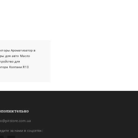
екторы
Ароматизатор в
ры для авто
Масло
тройство для
атора
Колпаки R13
ополнительно
fo@pitstore.com.ua
едите за нами в соцсетях: