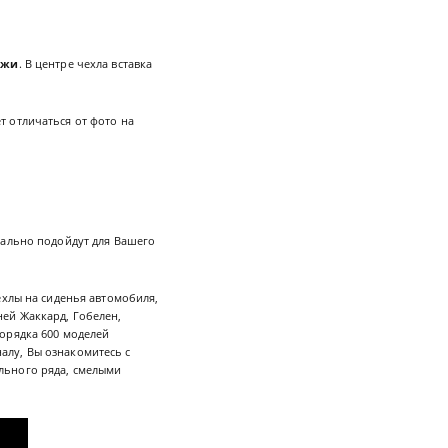
ожи
. В центре чехла вставка
 отличаться от фото на
еально подойдут для Вашего
ехлы на сиденья автомобиля,
ей Жаккард, Гобелен,
орядка 600 моделей
алу, Вы ознакомитесь с
льного ряда, смелыми