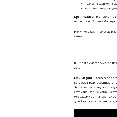
Чехлы на задние накла
Комплект шнуров (для
Крой чехлов:
Все чехлы име
из текстурной ткани
Антара
.
Наличие различных видов ав
сайте.
В широком ассортименте наш
авто.
EMC-Elegant -
является прои
которые представленные в н
Экокожа. На сегодняшний де
автоковриков на машины оте
образцами оригинальных авт
дизайнерскими решениями, 