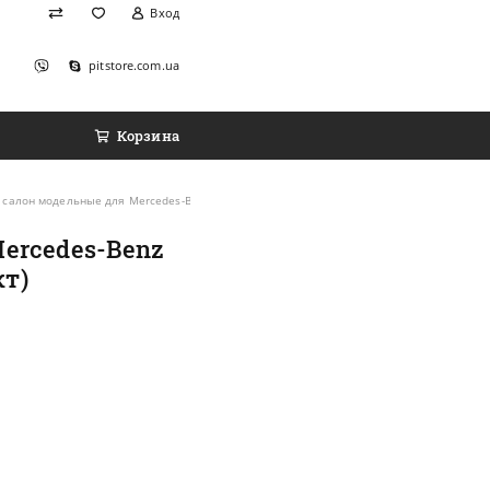
Вход
pitstore.com.ua
Корзина
 салон модельные для Mercedes-Benz C-Class (W202) '93-01 [универсал] (комплект)
Mercedes-Benz
кт)