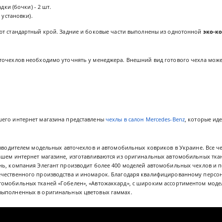
дки (бочки) - 2 шт.
 установки).
ют стандартный крой. Задние и боковые части выполнены из однотонной
эко-к
точехлов необходимо уточнять у менеджера. Внешний вид готового чехла может
его интернет магазина представлены
чехлы в салон Mercedes-Benz
, которые ид
зводителем модельных авточехлов и автомобильных ковриков в Украине. Все ч
ашем интернет магазине, изготавливаются из оригинальных автомобильных ткан
нь, компания Элегант производит более 400 моделей автомобильных чехлов и п
чественного производства и иномарок. Благодаря квалифицированному персон
омобильных тканей «Гобелен», «Автожаккард», с широким ассортиментом моде
выполненных в оригинальных цветовых гаммах.