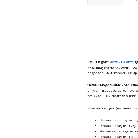
EMC-Elegant
чехлы на авто
дл
индивидуально скроены под с
подголовники, карманы и др.
Чехлы модельные
- это
кла
стилю интерьера авто. Чехлы
все сиденья и подголовники
Комплектация (количество
Чехлы на передние сид
Чехлы на задние сиден
Чехлы на передние по
Чехлы на задние подг