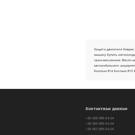
Защита двигателя
Коврик 
машину
Купить автохолод
трансмиссионное
Масло м
автомобильного аккумуля
Колпаки R14
Колпаки R15
Контактные данные
+38 068 988-04-04
+38 066 989-04-04
+38 063 989-04-04