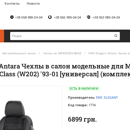
Контакты
Новости
+38 068 988-04-04
+38 066 989-04-04
+38 063 989-04-04
Автомобильные чехлы
Чехлы на MERCEDES-BENZ
EMC-Elegant Antara Чехлы в
Antara Чехлы в салон модельные для 
Class (W202) '93-01 [универсал] (компле
ЕСТЬ В НАЛИЧИИ
Производитель:
EMC-ELEGANT
Код товара:
177A
6899 грн.