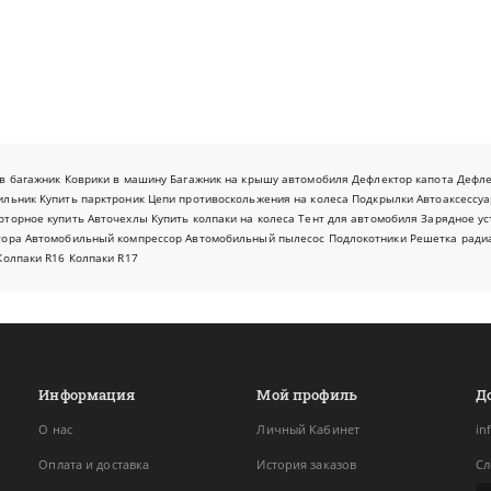
в багажник
Коврики в машину
Багажник на крышу автомобиля
Дефлектор капота
Дефл
ильник
Купить парктроник
Цепи противоскольжения на колеса
Подкрылки
Автоаксессуа
оторное купить
Авточехлы
Купить колпаки на колеса
Тент для автомобиля
Зарядное ус
тора
Автомобильный компрессор
Автомобильный пылесос
Подлокотники
Решетка ради
Колпаки R16
Колпаки R17
Информация
Мой профиль
Д
О нас
Личный Кабинет
in
Оплата и доставка
История заказов
Сл