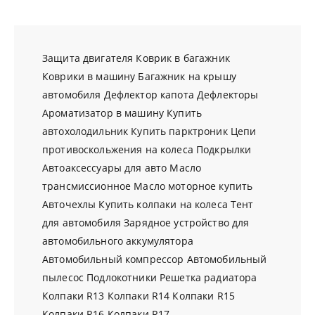
Защита двигателя
Коврик в багажник
Коврики в машину
Багажник на крышу
автомобиля
Дефлектор капота
Дефлекторы
Ароматизатор в машину
Купить
автохолодильник
Купить парктроник
Цепи
противоскольжения на колеса
Подкрылки
Автоаксессуары для авто
Масло
трансмиссионное
Масло моторное купить
Авточехлы
Купить колпаки на колеса
Тент
для автомобиля
Зарядное устройство для
автомобильного аккумулятора
Автомобильный компрессор
Автомобильный
пылесос
Подлокотники
Решетка радиатора
Колпаки R13
Колпаки R14
Колпаки R15
Колпаки R16
Колпаки R17