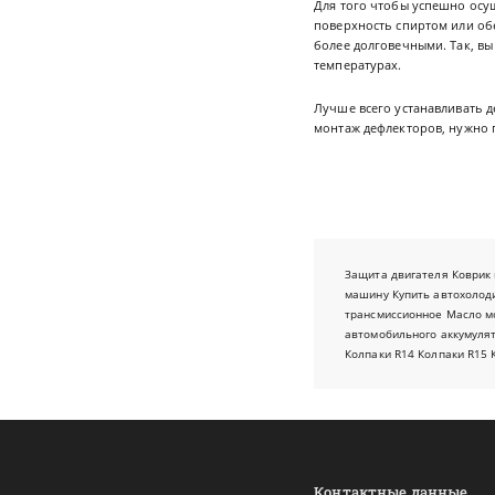
Для того чтобы успешно осу
поверхность спиртом или об
более долговечными. Так, вы
температурах.
Лучше всего устанавливать д
монтаж дефлекторов, нужно п
Защита двигателя
Коврик 
машину
Купить автохолод
трансмиссионное
Масло м
автомобильного аккумуля
Колпаки R14
Колпаки R15
Контактные данные