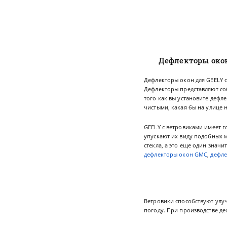
Дефлекторы око
Дефлекторы окон для GEELY ст
Дефлекторы представляют соб
того как вы установите дефл
чистыми, какая бы на улице 
GEELY с ветровиками имеет г
упускают их виду подобных 
стекла, а это еще один знач
дефлекторы окон GMC
,
дефле
Ветровики способствуют улу
погоду. При производстве д