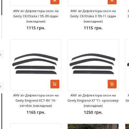
ANV air Дефлекторы окон на
ANV air Дефлекторы окон на
Geely CK/Otaka I '05-09 седан
Geely CK/Otaka II '09-11 седан
(накладные)
(накладные)
1115 грн.
1115 грн.
ANV air Дефлекторы окон на
ANV air Дефлекторы окон на
Geely Emgrand EC7-RV '10-
Geely Emgrand X7 '11- кроссовер
Ge
хэтчбек (накладные)
(накладные)
1165 грн.
1250 грн.