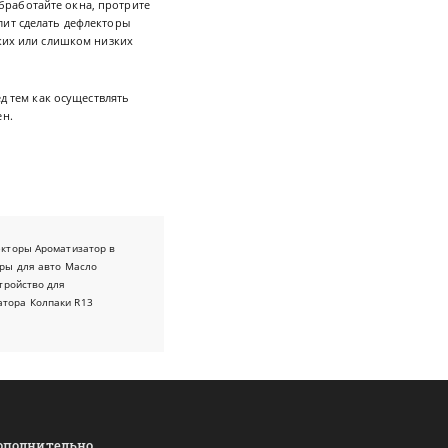
бработайте окна, протрите
лит сделать дефлекторы
оких или слишком низких
д тем как осуществлять
ен.
екторы
Ароматизатор в
ры для авто
Масло
тройство для
атора
Колпаки R13
ополнительно