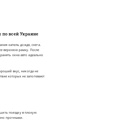
и по всей Украине
ания капель дождя, снега.
 ее верхнюю рамку. После
хранять окна авто идеально
ороший вкус, никогда не
твие которых не запотевают
ршить поездку в плохую
енно прочными.