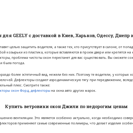
н для GEELY
с доставкой в Киев, Харьков, Одессу, Днепр 
авят целью защитить водителя, а также тех, кто присутствует в салоне, от попад
ой козырьки из пластика, которые вставляются в проем двери или крепятся на
екторы, проблема чистоты окон перестанет для вас существовать. Вы сможете со
ни была погода.
ораздо более эстетичный вид, нежели без них. Поэтому те водители, у которых х
мелочей. Дефлекторы создают аэродинамическую тягу при передвижении, вследс
ительный плюс. Смотрите также:
кторы окон Форд
,
дефлекторы
на окна авто
других марок.
Купить ветровики окон Джили по недорогим ценам
чшению вентиляции. Это является особенно актуально, когда необходимо сове
ефлекторов применяют самые современные полимеры, что делает изделия особ