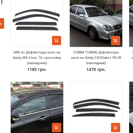
ь
ANV air Дефлекторы окон на
COBRA TUNING Дефлекторы
Geely MK Cross '10- кроссовер
окон на Geely CK/Otaka I '05-09
о
(накладные)
(накладные)
1185 грн.
1470 грн.