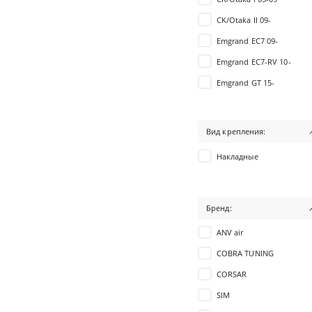
CK/Otaka II 09-
Emgrand EC7 09-
Emgrand EC7-RV 10-
Emgrand GT 15-
Emgrand X7 11-
FC/Vision 06-11
Вид крепления:
GC6 14-
Накладные
MK 06-
MK Cross 10-
Бренд:
Tugella 19-
ANV air
COBRA TUNING
CORSAR
SIM