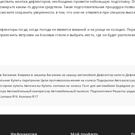
ществить монтаж дефлекторов, необходимо провести небольшую подготовку. О
езжирьте каким-то другим средством. Такая подготовительная процедура позво
 сможете сохранить уверенность в том, что они не отвалятся при слишком выс
ефлекторы тогда, когда погода не является влажной и на улице не холодно. Пере
риложить ветровик на боковые стекла и выбрать место, где он будет располож
в багажник
Коврики в машину
Багажник на крышу автомобиля
Дефлектор капота
Дефл
ильник
Купить парктроник
Цепи противоскольжения на колеса
Подкрылки
Автоаксессуа
оторное купить
Авточехлы
Купить колпаки на колеса
Тент для автомобиля
Зарядное ус
тора
Автомобильный компрессор
Автомобильный пылесос
Подлокотники
Решетка ради
Колпаки R16
Колпаки R17
Информация
Мой профиль
Д