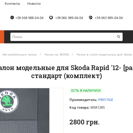
Контакты
Новости
+38 068 988-04-04
+38 066 989-04-04
+38 063 989-04-04
Автомобильные чехлы
Чехлы на SKODA
Чехлы в салон модельные для Skoda R
алон модельные для Skoda Rapid '12- [р
стандарт (комплект)
ЕСТЬ В НАЛИЧИИ
Производитель:
PRESTIGE
Код товара:
MSR12RS
2800 грн.