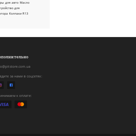
ры для авто
Масло
тройство для
атора
Колпаки R13
ополнительно
fo@pitstore.com.ua
едите за нами в соцсетях:
инимаем к оплате: