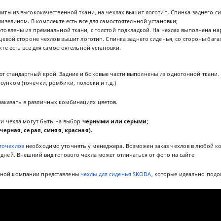
иты из высококачественной ткани, на чехлах вышит логотип. Спинка заднего си
лизелином. В комплекте есть все для самостоятельной установки;
отовлены из премиальной ткани, с толстой подкладкой. На чехлах выполнена нар
ицевой стороне чехлов вышит логотип. Спинка заднего сиденья, со стороны бага
те есть все для самостоятельной установки.
ют стандартный крой. Задние и боковые части выполнены из однотонной ткани. В
сунком (точечки, ромбики, полоски и т.д.)
аказать в различных комбинациях цветов.
ти чехла могут быть на выбор
черными или серыми;
черная, серая, синяя, красная).
точехлов
необходимо уточнять у менеджера. Возможен заказ чехлов в любой ко
 дней. Внешний вид готового чехла может отличаться от фото на сайте
нной компании представлены
чехлы для сиденья SKODA
, которые идеально подо