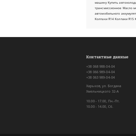
машину
Купить автохолод
трансмиссионное
Масло м
автомобильного аккумуля
Колпаки R14
Колпаки R15
Контактные данные
+38 068 988-04-04
+38 066 989-04-04
+38 063 989-04-04
Харьков, ул. Богдана
Хмельницкого 32-А
10.00 - 17.00, Пн.-Пт.
10.00 - 14.00, Сб.