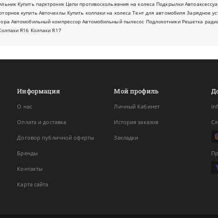
ильник
Купить парктроник
Цепи противоскольжения на колеса
Подкрылки
Автоаксессуа
оторное купить
Авточехлы
Купить колпаки на колеса
Тент для автомобиля
Зарядное ус
тора
Автомобильный компрессор
Автомобильный пылесос
Подлокотники
Решетка ради
Колпаки R16
Колпаки R17
Информация
Мой профиль
Д
О нас
Личный Кабинет
in
Оплата и доставка
История заказов
Сл
Договор публичной оферты
Закладки
Бренды
Пр
Контакты
Карта сайта