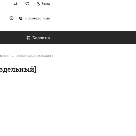
Вход
pitstore.com.ua
Корзина
apid '12- [раздельный] стандарт (комплект)
аздельный]