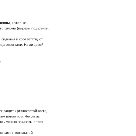
чехлы
, которые
го салона (вырезы под ручки,
 сиденья и соответствуют
подголовники. На лицевой
:
с защиты (износостойкости).
тым войлоком. Чехол из
иль можно заказать в трех
для самостоятельной