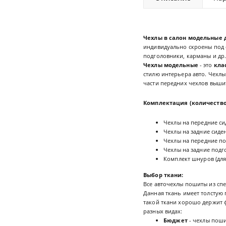
Чехлы в салон модельные д
индивидуально скроены под с
подголовники, карманы и др.
Чехлы модельные
- это
кла
стилю интерьера авто. Чехлы
части передних чехлов выш
Комплектация (количество
Чехлы на передние сид
Чехлы на задние сиден
Чехлы на передние по
Чехлы на задние подг
Комплект шнуров (для
Выбор ткани:
Все авточехлы пошиты из сп
Данная ткань имеет толстую 
такой ткани хорошо держит ф
разных видах:
Бюджет
- чехлы поши