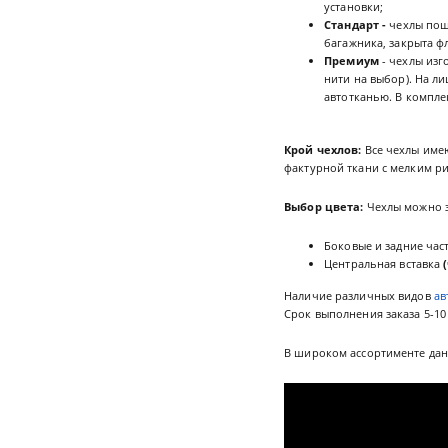
установки;
Стандарт -
чехлы пош
багажника, закрыта ф
Премиум
- чехлы изг
нити на выбор). На л
автотканью. В комплек
Крой чехлов:
Все чехлы име
фактурной ткани с мелким ри
Выбор цвета:
Чехлы можно з
Боковые и задние час
Центральная вставка
(
Наличие различных видов
ав
Срок выполнения заказа 5-10
В широком ассортименте да