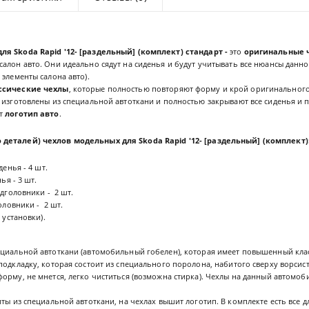
ля Skoda Rapid '12- [раздельный] (комплект)
стандарт -
это
оригинальные 
алон авто. Они идеально сядут на сиденья и будут учитывать все нюансы данно
 элементы салона авто).
ссические чехлы
, которые полностью повторяют форму и крой оригинального
 изготовлены из специальной автоткани и полностью закрывают все сиденья и 
ит
логотип авто
.
 деталей) чехлов
модельных для Skoda Rapid '12- [раздельный] (комплект)
енья - 4 шт.
ья - 3 шт.
дголовники - 2 шт.
оловники - 2 шт.
 установки).
ециальной автоткани (автомобильный гобелен), которая имеет повышенный клас
подкладку, которая состоит из специального поролона, набитого сверху ворсис
орму, не мнется, легко чиститься (возможна стирка). Чехлы на данный автомоб
ты из специальной автоткани, на чехлах вышит логотип. В комплекте есть все 