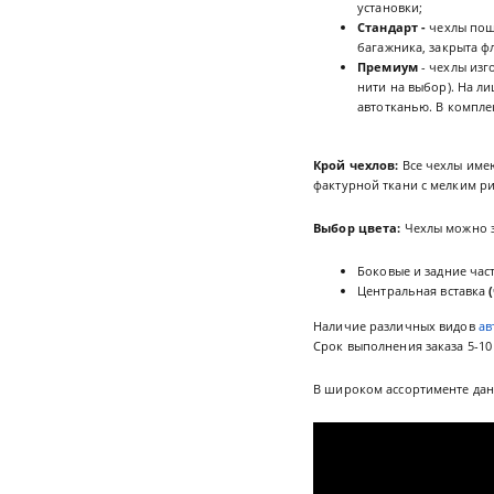
установки;
Стандарт -
чехлы пош
багажника, закрыта ф
Премиум
- чехлы изг
нити на выбор). На л
автотканью. В комплек
Крой чехлов:
Все чехлы име
фактурной ткани с мелким ри
Выбор цвета:
Чехлы можно з
Боковые и задние час
Центральная вставка
Наличие различных видов
ав
Срок выполнения заказа 5-10
В широком ассортименте да