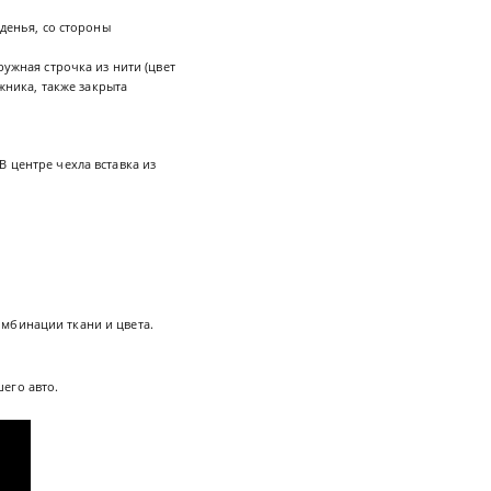
денья, со стороны
ужная строчка из нити (цвет
жника, также закрыта
 центре чехла вставка из
мбинации ткани и цвета.
его авто.