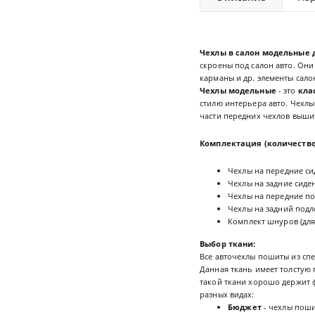
Чехлы в салон модельные дл
скроены под салон авто. Они
карманы и др. элементы салон
Чехлы модельные
- это
кла
стилю интерьера авто. Чехлы
части передних чехлов выш
Комплектация (количество
Чехлы на передние сид
Чехлы на задние сиден
Чехлы на передние по
Чехлы на задний подл
Комплект шнуров (для
Выбор ткани:
Все авточехлы пошиты из сп
Данная ткань имеет толстую 
такой ткани хорошо держит ф
разных видах:
Бюджет
- чехлы поши