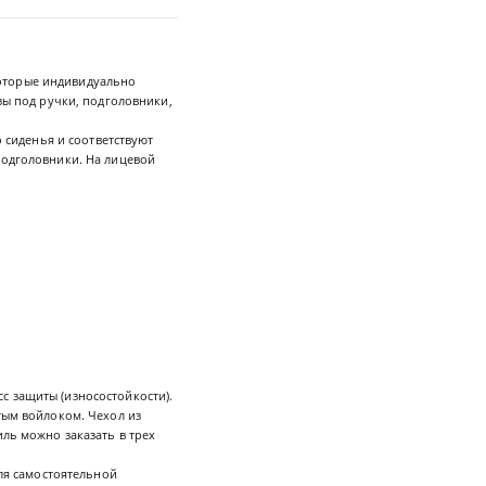
которые индивидуально
зы под ручки, подголовники,
 сиденья и соответствуют
подголовники. На лицевой
с защиты (износостойкости).
тым войлоком. Чехол из
иль можно заказать в трех
для самостоятельной