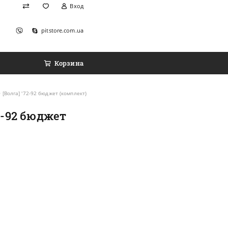
Вход
pitstore.com.ua
Корзина
[Волга] '72-92 бюджет (комплект)
2-92 бюджет