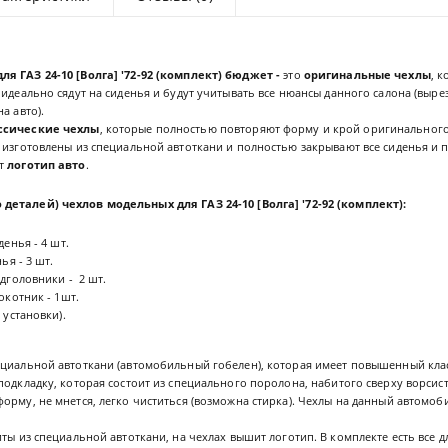
я ГАЗ 24-10 [Волга] '72-92 (комплект)
бюджет -
это
оригинальные чехлы
, 
 идеально сядут на сиденья и будут учитывать все нюансы данного салона (выре
а авто).
ссические чехлы
, которые полностью повторяют форму и крой оригинального
 изготовлены из специальной автоткани и полностью закрывают все сиденья и 
ит
логотип авто
.
 деталей) чехлов
модельных для
ГАЗ 24-10 [Волга] '72-92 (комплект)
:
енья - 4 шт.
ья - 3 шт.
дголовники - 2 шт.
окотник - 1шт.
 установки).
ециальной автоткани (автомобильный гобелен), которая имеет повышенный клас
подкладку, которая состоит из специального поролона, набитого сверху ворсис
орму, не мнется, легко чиститься (возможна стирка). Чехлы на данный автомоб
ты из специальной автоткани, на чехлах вышит логотип. В комплекте есть все 