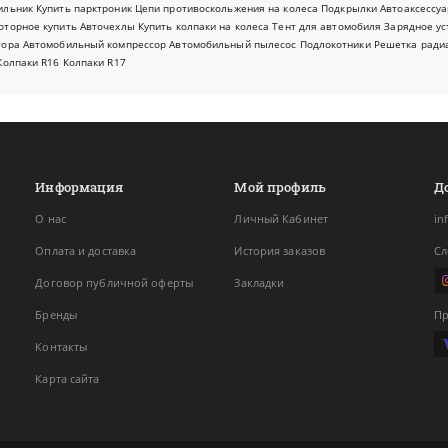
ильник
Купить парктроник
Цепи противоскольжения на колеса
Подкрылки
Автоаксессуа
оторное купить
Авточехлы
Купить колпаки на колеса
Тент для автомобиля
Зарядное ус
тора
Автомобильный компрессор
Автомобильный пылесос
Подлокотники
Решетка ради
Колпаки R16
Колпаки R17
Информация
Мой профиль
Д
О нас
Личный Кабинет
in
Оплата и доставка
История заказов
Сл
Договор публичной оферты
Закладки
Бренды
Пр
Контакты
Карта сайта