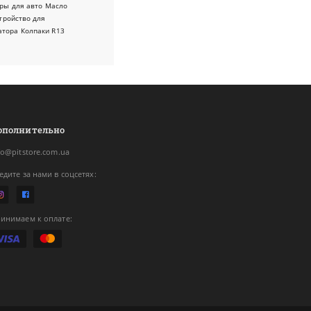
ры для авто
Масло
тройство для
атора
Колпаки R13
ополнительно
fo@pitstore.com.ua
едите за нами в соцсетях:
инимаем к оплате: