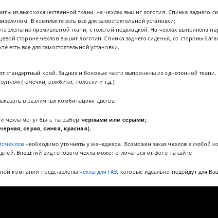
иты из высококачественной ткани, на чехлах вышит логотип. Спинка заднего си
лизелином. В комплекте есть все для самостоятельной установки;
отовлены из премиальной ткани, с толстой подкладкой. На чехлах выполнена нар
ицевой стороне чехлов вышит логотип. Спинка заднего сиденья, со стороны бага
те есть все для самостоятельной установки.
ют стандартный крой. Задние и боковые части выполнены из однотонной ткани. В
сунком (точечки, ромбики, полоски и т.д.)
аказать в различных комбинациях цветов.
ти чехла могут быть на выбор
черными или серыми;
(черная, серая, синяя, красная).
точехлов
необходимо уточнять у менеджера. Возможен заказ чехлов в любой ко
 дней. Внешний вид готового чехла может отличаться от фото на сайте
нной компании представлены
чехлы для ГАЗ
, которые идеально подойдут для Ваш