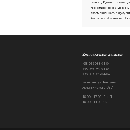
машину
Купить автохолод
трансмиссионное
Масло м
автомобильного аккумуля
Колпаки R14
Колпаки R15
Контактные данные
+38 068 988-04-04
+38 066 989-04-04
+38 063 989-04-04
Харьков, ул. Богдана
Хмельницкого 32-А
10.00 - 17.00, Пн.-Пт.
10.00 - 14.00, Сб.