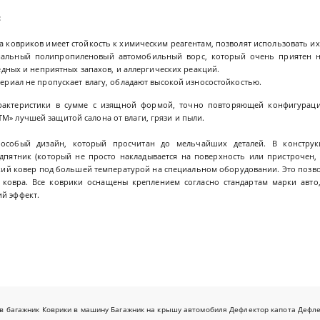
:
 ковриков имеет стойкость к химическим реагентам, позволят использовать их
иальный полипропиленовый автомобильный ворс, который очень приятен н
редных и неприятных запахов, и аллергических реакций.
ериал не пропускает влагу, обладают высокой износостойкостью.
рактеристики в сумме с изящной формой, точно повторяющей конфигураци
M» лучшей защитой салона от влаги, грязи и пыли.
собый дизайн, который просчитан до мельчайших деталей. В конструк
дпятник (который не просто накладывается на поверхность или пристрочен,
ский ковер под большей температурой на специальном оборудовании. Это позв
о ковра. Все коврики оснащены креплением согласно стандартам марки авто
ий эффект.
в багажник
Коврики в машину
Багажник на крышу автомобиля
Дефлектор капота
Дефл