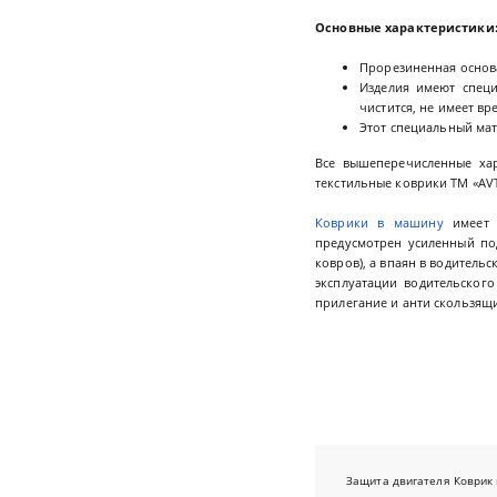
Основные характеристики
Прорезиненная основа
Изделия имеют спец
чистится, не имеет в
Этот специальный мат
Все вышеперечисленные ха
текстильные коврики ТМ «AVT
Коврики в машину
имеет о
предусмотрен усиленный по
ковров), а впаян в водитель
эксплуатации водительског
прилегание и анти скользящ
Защита двигателя
Коврик 