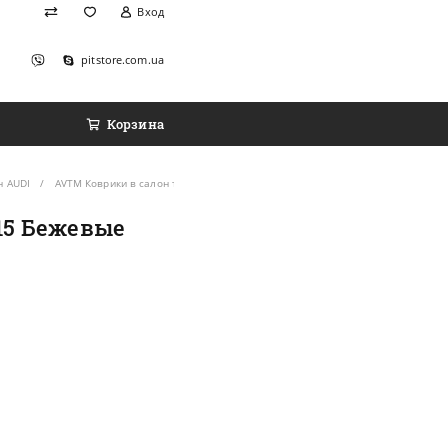
Вход
pitstore.com.ua
Корзина
н AUDI
AVTM Коврики в салон текстильные Audi Q7 I '05-15 Бежевые Premium (Комп
-15 Бежевые