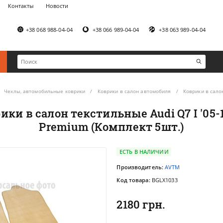
Контакты
Новости
+38 068 988-04-04
+38 066 989-04-04
+38 063 989-04-04
Чехлы, автомобильные коврики
Коврики в салон автомобиля
Коврики в сало
ки в салон текстильные Audi Q7 I '05
Premium (Комплект 5шт.)
ЕСТЬ В НАЛИЧИИ
Производитель:
AVTM
Код товара:
BGLX1033
2180 грн.