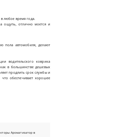
 в любое время года.
а ощупь, отлично моется и
ю пола автомобиля, делают
ции водительского коврика
 как в большинстве дешевых
оляет продлить срок службы и
, что обеспечивает хорошее
екторы
Ароматизатор в