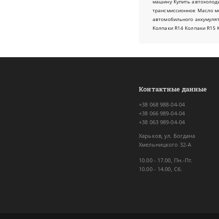
машину
Купить автохолод
трансмиссионное
Масло м
автомобильного аккумуля
Колпаки R14
Колпаки R15
Контактные данные
+38 068 988-04-04
+38 066 989-04-04
+38 063 989-04-04
Харьков, ул. Богдана
Хмельницкого 32-А
10.00 - 17.00, Пн.-Пт.
10.00 - 14.00, Сб.