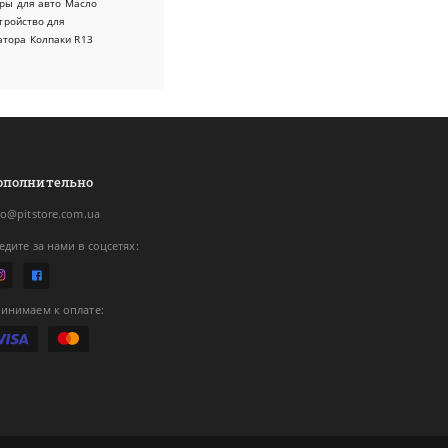
ры для авто
Масло
тройство для
атора
Колпаки R13
ополнительно
fo@pitstore.com.ua
едите за нами в соцсетях:
инимаем к оплате: