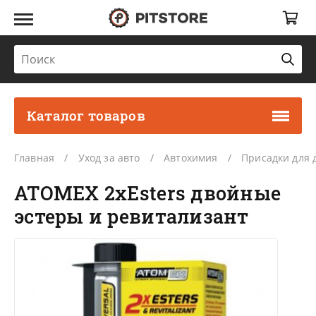
Каталог товаров
Главная
Уход за авто
Автохимия
Присадки для д
ATOMEX 2xEsters двойные
эстеры и ревитализант