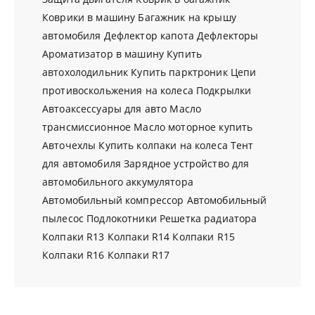
Коврики в машину
Багажник на крышу
автомобиля
Дефлектор капота
Дефлекторы
Ароматизатор в машину
Купить
автохолодильник
Купить парктроник
Цепи
противоскольжения на колеса
Подкрылки
Автоаксессуары для авто
Масло
трансмиссионное
Масло моторное купить
Авточехлы
Купить колпаки на колеса
Тент
для автомобиля
Зарядное устройство для
автомобильного аккумулятора
Автомобильный компрессор
Автомобильный
пылесос
Подлокотники
Решетка радиатора
Колпаки R13
Колпаки R14
Колпаки R15
Колпаки R16
Колпаки R17