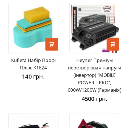
Kufieta Набір Профі
Heyner Преміум
Плюс K1624
перетворювач напруги
(інвертор) "MOBILE
140 грн.
POWER L PRO",
600W/1200W (Германія)
4500 грн.