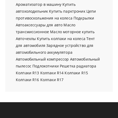
Ароматизатор в машину
Купить
автохолодильник
Купить парктроник
Цепи
противоскольжения на колеса
Подкрылки
Автоаксессуары для авто
Масло
трансмиссионное
Масло моторное купить
Авточехлы
Купить колпаки на колеса
Тент
для автомобиля
Зарядное устройство для
автомобильного аккумулятора
Автомобильный компрессор
Автомобильный
пылесос
Подлокотники
Решетка радиатора
Колпаки R13
Колпаки R14
Колпаки R15
Колпаки R16
Колпаки R17