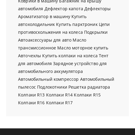
Коврики в машину
Багажник на крышу
автомобиля
Дефлектор капота
Дефлекторы
Ароматизатор в машину
Купить
автохолодильник
Купить парктроник
Цепи
противоскольжения на колеса
Подкрылки
Автоаксессуары для авто
Масло
трансмиссионное
Масло моторное купить
Авточехлы
Купить колпаки на колеса
Тент
для автомобиля
Зарядное устройство для
автомобильного аккумулятора
Автомобильный компрессор
Автомобильный
пылесос
Подлокотники
Решетка радиатора
Колпаки R13
Колпаки R14
Колпаки R15
Колпаки R16
Колпаки R17