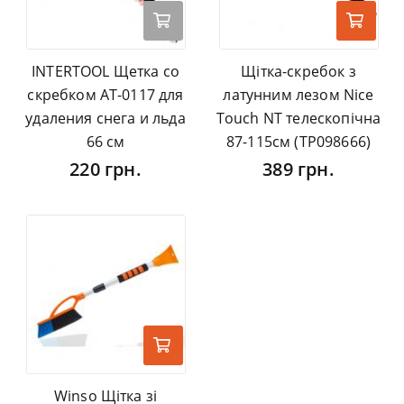
INTERTOOL Щетка со
Щітка-скребок з
скребком AT-0117 для
латунним лезом Nice
удаления снега и льда
Touch NT телескопічна
66 см
87-115см (TP098666)
220 грн.
389 грн.
Winso Щітка зі