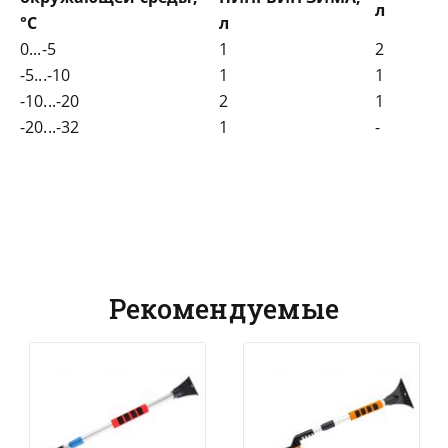
л
°С
л
0...-5
1
2
-5...-10
1
1
-10...-20
2
1
-20...-32
1
-
Рекомендуемые