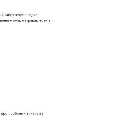
ий забезпечує швидке
ання м'ячів, матраців, човнів
е про проблеми з тиском у