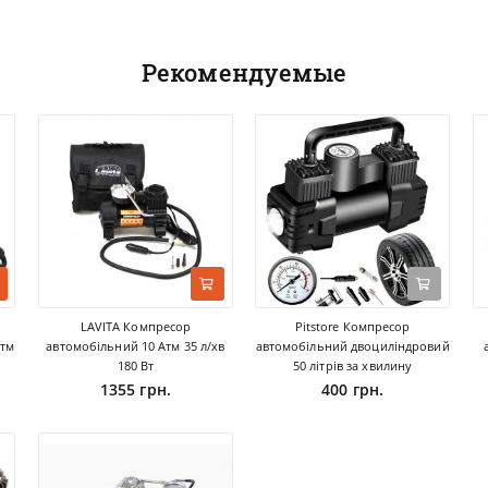
Рекомендуемые
LAVITA Компресор
Pitstore Компресор
Атм
автомобільний 10 Атм 35 л/хв
автомобільний двоциліндровий
180 Вт
50 літрів за хвилину
1355 грн.
400 грн.