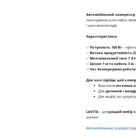
Автомобільний компресор 
накачування шин навіть велик
і шин велосипедів.
Характеристики:
✅
Потужність 160 Вт
– ефект
✅
Висока продуктивність 22
✅
Максимальний тиск 7 А
✅
Шланг 1 м та кабель 3 м
–
✅
Час безперервної роботи 
Для кого підійде цей комп
Власників
легкових а
Для
дачників і мандр
Для водіїв, які цінуют
LAVITA
– це
кращий вибір с
шинах!
Автомобильные компрессор