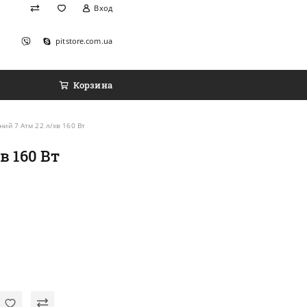
Вход
pitstore.com.ua
Корзина
ий 7 Атм 22 л/хв 160 Вт
в 160 Вт