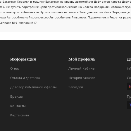
в багажник
Коврики в машину
Багажник на крышу автомобиля
Дефлектор капота
Дефл
ильник
Купить парктроник
Цепи противоскольжения на колеса
Подкрылки
Автоаксессуа
оторное купить
Авточехлы
Купить колпаки на колеса
Тент для автомобиля
Зарядное ус
тора
Автомобильный компрессор
Автомобильный пылесос
Подлокотники
Решетка ради
Колпаки R16
Колпаки R17
Информация
Мой профиль
Д
О нас
Личный Кабинет
in
Оплата и доставка
История заказов
Сл
Договор публичной оферты
Закладки
Бренды
Пр
Контакты
Карта сайта