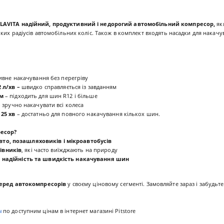
LAVITA надійний, продуктивний і недорогий автомобільний компресор,
як
их радіусів автомобільних коліс. Також в комплект входять насадки для накачув
ивне накачування без перегріву
 л/хв –
швидко справляється із завданням
тм
– підходить для шин R12 і більше
 зручно накачувати всі колеса
25 хв
– достатньо для повного накачування кількох шин.
ресор?
вто, позашляховиків і мікроавтобусів
івників
, які часто виїжджають на природу
ь
надійність та швидкість накачування шин
еред автокомпресорів
у своєму ціновому сегменті. Замовляйте зараз і забудьт
ы
по доступним цінам в інтернет магазині Pitstore