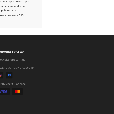
екторы
Ароматизатор в
ры для авто
Масло
тройство для
атора
Колпаки R13
ополнительно
fo@pitstore.com.ua
едите за нами в соцсетях:
инимаем к оплате: