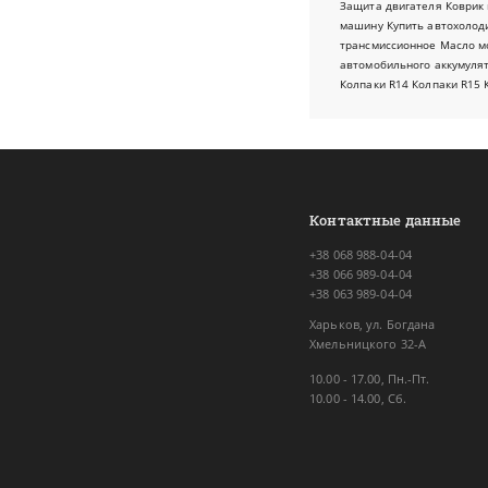
Защита двигателя
Коврик 
машину
Купить автохолод
трансмиссионное
Масло м
автомобильного аккумуля
Колпаки R14
Колпаки R15
Контактные данные
+38 068 988-04-04
+38 066 989-04-04
+38 063 989-04-04
Харьков, ул. Богдана
Хмельницкого 32-А
10.00 - 17.00, Пн.-Пт.
10.00 - 14.00, Сб.