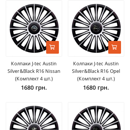
Колпаки J-tec Austin
Колпаки J-tec Austin
Silver&Black R16 Nissan
Silver&Black R16 Opel
(Комплект 4 шт.)
(Комплект 4 шт.)
1680 грн.
1680 грн.