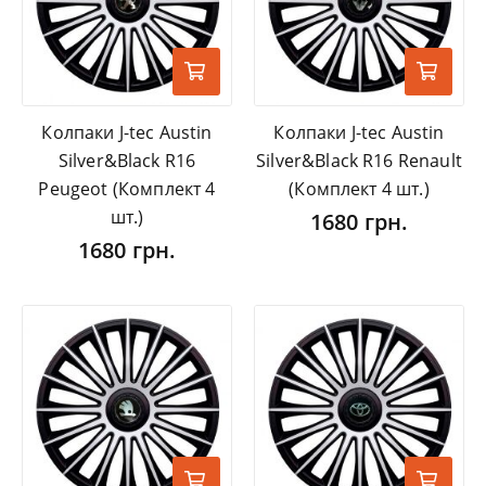
Колпаки J-tec Austin
Колпаки J-tec Austin
Silver&Black R16
Silver&Black R16 Renault
Peugeot (Комплект 4
(Комплект 4 шт.)
шт.)
1680 грн.
1680 грн.