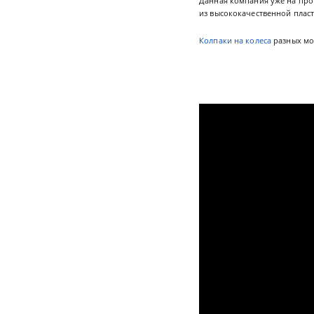
Данная компания уже на про
из высококачественной пласт
Колпаки на колеса
разных мо