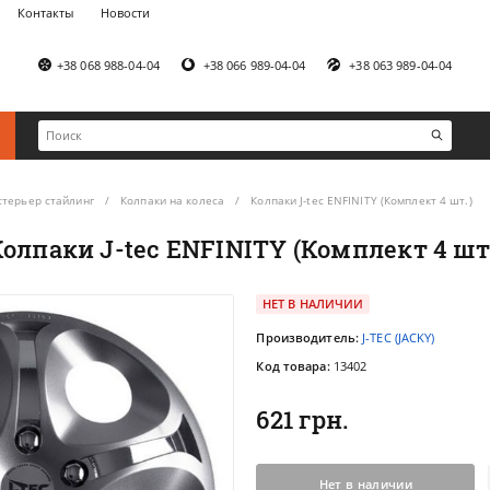
Контакты
Новости
+38 068 988-04-04
+38 066 989-04-04
+38 063 989-04-04
стерьер стайлинг
Колпаки на колеса
Колпаки J-tec ENFINITY (Комплект 4 шт.)
олпаки J-tec ENFINITY (Комплект 4 шт
НЕТ В НАЛИЧИИ
Производитель:
J-TEC (JACKY)
Код товара:
13402
621 грн.
Нет в наличии