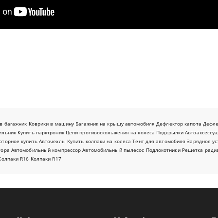
в багажник
Коврики в машину
Багажник на крышу автомобиля
Дефлектор капота
Дефл
ильник
Купить парктроник
Цепи противоскольжения на колеса
Подкрылки
Автоаксессуа
оторное купить
Авточехлы
Купить колпаки на колеса
Тент для автомобиля
Зарядное ус
тора
Автомобильный компрессор
Автомобильный пылесос
Подлокотники
Решетка ради
Колпаки R16
Колпаки R17