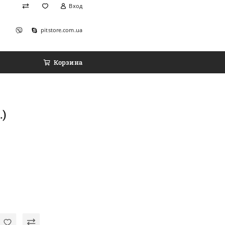
Вход
pitstore.com.ua
Корзина
.)