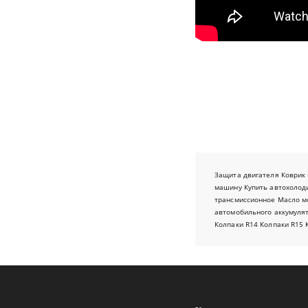
Защита двигателя
Коврик 
машину
Купить автохолод
трансмиссионное
Масло м
автомобильного аккумуля
Колпаки R14
Колпаки R15