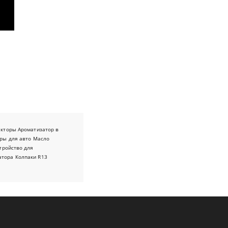
екторы
Ароматизатор в
ры для авто
Масло
тройство для
атора
Колпаки R13