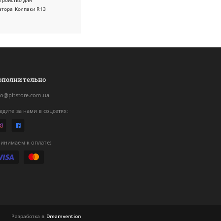
тройство для
атора
Колпаки R13
ополнительно
fo@pitstore.com.ua
едите за нами в соцсетях:
инимаем к оплате:
Разработка в
Dreamvention