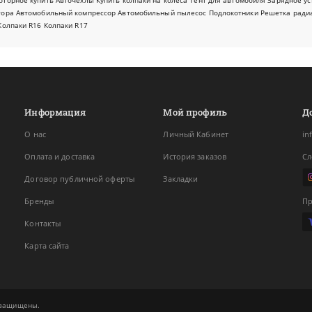
оторное купить
Авточехлы
Купить колпаки на колеса
Тент для автомобиля
Зарядное ус
тора
Автомобильный компрессор
Автомобильный пылесос
Подлокотники
Решетка ради
Колпаки R16
Колпаки R17
Информация
Мой профиль
Д
О нас
Личный Кабинет
in
Оплата и доставка
История заказов
Сл
Договор публичной оферты
Закладки
Бренды
Пр
Контакты
Карта сайта
а защищены.