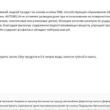
язкий жидкий продукт на основе особых ПАВ, способствующих образованию о
зина. AUTOBELLA не оставляет разводов даже при использовании на поверхностя
нные, пластиковые или резиновые детали. Моющие качества шампуня не ухудш
де. Благодаря высокому содержанию водоотталкивающих веществ, упрощает про
 Не содержит фосфатов и обладает нейтральным pH.
орить около 20гр продукта в 5-6 литрах воды, нанести губкой и смыть.
в багажник
Коврики в машину
Багажник на крышу автомобиля
Дефлектор капота
Дефл
ильник
Купить парктроник
Цепи противоскольжения на колеса
Подкрылки
Автоаксессуа