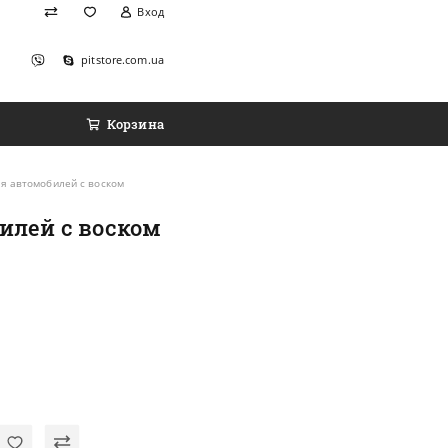
Вход
pitstore.com.ua
Корзина
я автомобилей с воском
илей с воском