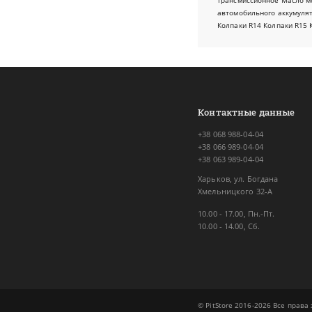
трансмиссионное
Масло м
автомобильного аккумуля
Колпаки R14
Колпаки R15
Контактные данные
+38 068 988-04-04
+38 066 989-04-04
+38 063 989-04-04
Харьков, ул. Богдана
Хмельницкого 32-А
10.00 - 17.00, Пн.-Пт.
10.00 - 14.00, Сб.
© PitStore 2016-2026 Все прав