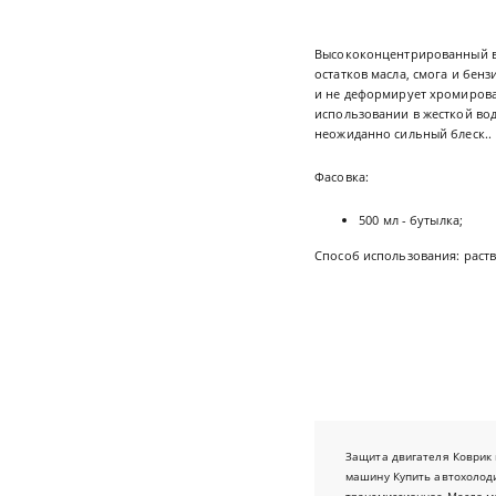
Высококонцентрированный в
остатков масла, смога и бен
и не деформирует хромирова
использовании в жесткой во
неожиданно сильный блеск..
Фасовка:
500 мл - бутылка;
Способ использования: раств
Защита двигателя
Коврик 
машину
Купить автохолод