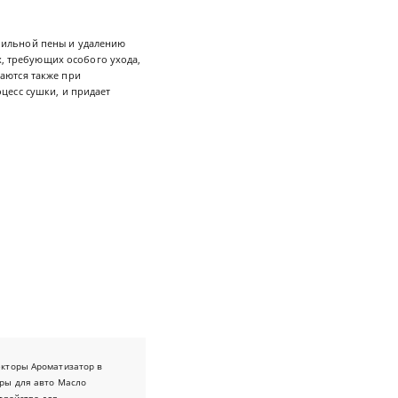
бильной пены и удалению
х, требующих особого ухода,
аются также при
цесс сушки, и придает
екторы
Ароматизатор в
ры для авто
Масло