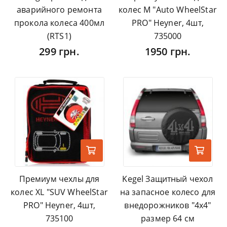
аварийного ремонта
колес M "Auto WheelStar
прокола колеса 400мл
PRO" Heyner, 4шт,
(RTS1)
735000
299 грн.
1950 грн.
Премиум чехлы для
Kegel Защитный чехол
колес XL "SUV WheelStar
на запасное колесо для
PRO" Heyner, 4шт,
внедорожников "4х4"
735100
размер 64 см