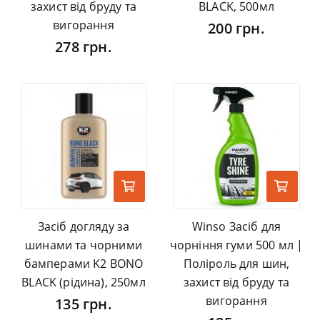
захист від бруду та
BLACK, 500мл
вигорання
200 грн.
278 грн.
Засіб догляду за
Winso Засіб для
шинами та чорними
чорніння гуми 500 мл |
бамперами K2 BONO
Поліроль для шин,
BLACK (рідина), 250мл
захист від бруду та
вигорання
135 грн.