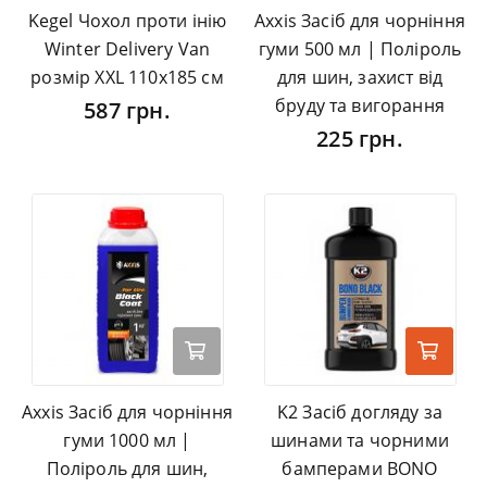
Kegel Чохол проти інію
Axxis Засіб для чорніння
Winter Delivery Van
гуми 500 мл | Поліроль
розмір XXL 110х185 см
для шин, захист від
бруду та вигорання
587 грн.
225 грн.
Axxis Засіб для чорніння
K2 Засіб догляду за
гуми 1000 мл |
шинами та чорними
Поліроль для шин,
бамперами BONO