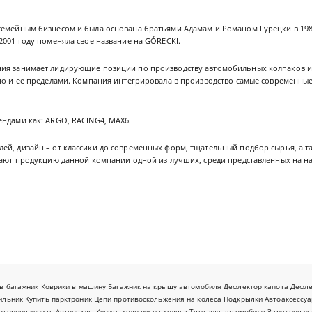
семейным бизнесом и была основана братьями Адамам и Романом Гурецки в 19
2001 году поменяла свое название на GÓRECKI.
ия занимает лидирующие позиции по производству автомобильных колпаков и 
но и ее пределами. Компания интегрировала в производство самые современные 
ендами как: ARGO, RACING4, MAX6.
й, дизайн – от классики до современных форм, тщательный подбор сырья, а та
елают продукцию данной компании одной из лучших, среди представленных на н
в багажник
Коврики в машину
Багажник на крышу автомобиля
Дефлектор капота
Дефл
ильник
Купить парктроник
Цепи противоскольжения на колеса
Подкрылки
Автоаксессуа
оторное купить
Авточехлы
Купить колпаки на колеса
Тент для автомобиля
Зарядное ус