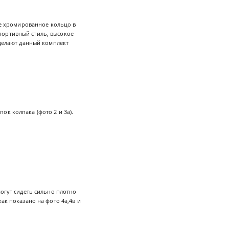
же хромированное кольцо в
портивный стиль, высокое
 делают данный комплект
к колпака (фото 2 и 3а).
могут сидеть сильно плотно
ак показано на фото 4а,4в и