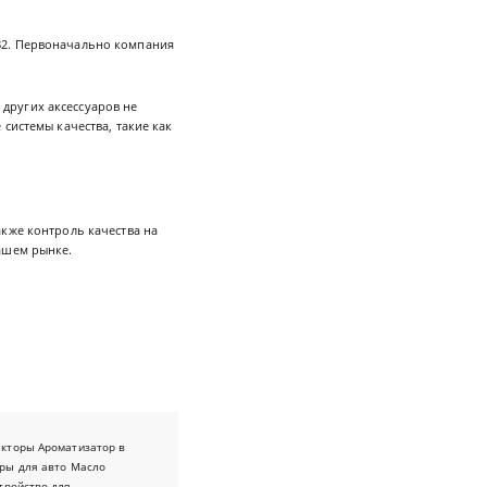
82. Первоначально компания
других аксессуаров не
системы качества, такие как
кже контроль качества на
ашем рынке.
екторы
Ароматизатор в
ры для авто
Масло
тройство для