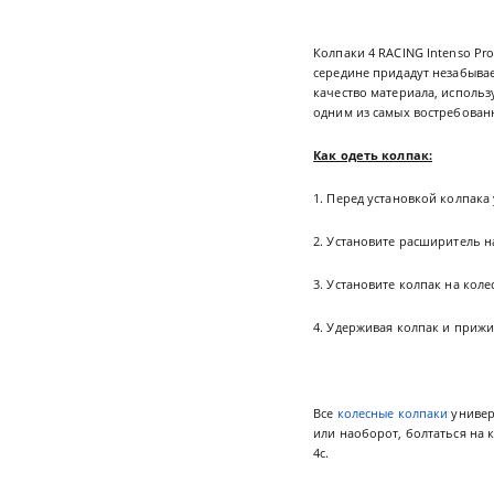
Колпаки 4 RACING Intenso Pr
середине придадут незабыва
качество материала, использ
одним из самых востребованн
Как одеть колпак:
1. Перед установкой колпака
2. Установите расширитель н
3. Установите колпак на кол
4. Удерживая колпак и прижи
Все
колесные колпаки
универ
или наоборот, болтаться на 
4с.