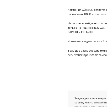
Компания GÓRECKI является 
называлась ARGO и только в 
На сегодняшний день компан
только на Родине (Польша), 
ISO9001 и ISO14001.
Компания владеет такими бр
Большое разнообразие моделе
всех этапах производства д
Защита двигателя
Коврик 
машину
Купить автохолод
трансмиссионное
Масло м