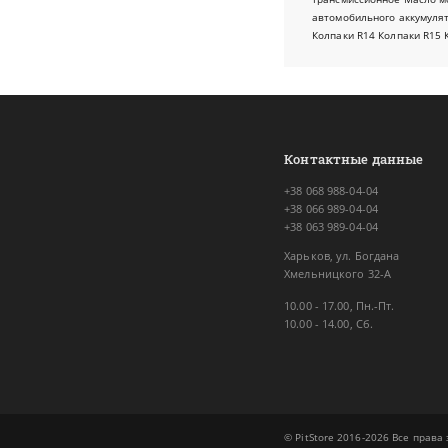
автомобильного аккумуля
Колпаки R14
Колпаки R15
Контактные данные
+38 068 988-04-04
+38 066 989-04-04
+38 063 989-04-04
Харьков, ул. Богдана
Хмельницкого 32-А
10.00 - 17.00, Пн.-Пт.
10.00 - 14.00, Сб.
© PitStore 2016-2026 Все прав