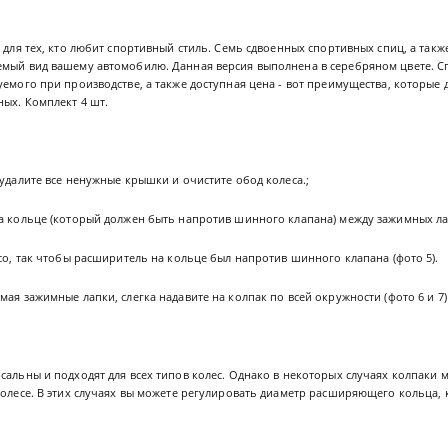
o для тех, кто любит спортивный стиль. Семь сдвоенных спортивных спиц, а так
емый вид вашему автомобилю. Данная версия выполнена в серебряном цвете. С
уемого при производстве, а также доступная цена - вот преимущества, которые
ых. Комплект 4 шт.
 удалите все ненужные крышки и очистите обод колеса.;
а кольце (который должен быть напротив шинного клапана) между зажимных лапо
есо, так чтобы расширитель на кольце был напротив шинного клапана (фото 5).
мая зажимные лапки, слегка надавите на колпак по всей окружности (фото 6 и 7)
сальны и подходят для всех типов колес. Однако в некоторых случаях колпаки 
колесе. В этих случаях вы можете регулировать диаметр расширяющего кольца, к