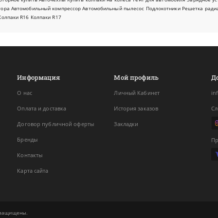
тора
Автомобильный компрессор
Автомобильный пылесос
Подлокотники
Решетка ради
Колпаки R16
Колпаки R17
Информация
Мой профиль
Д
О нас
Личный Кабинет
in
Оплата и доставка
История заказов
Сл
Договор публичной оферты
Закладки
Бренды
Пр
Контакты
Карта сайта
а защищены.