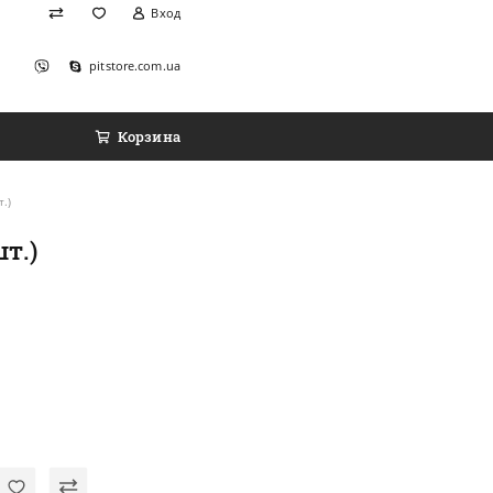
Вход
pitstore.com.ua
Корзина
.)
т.)