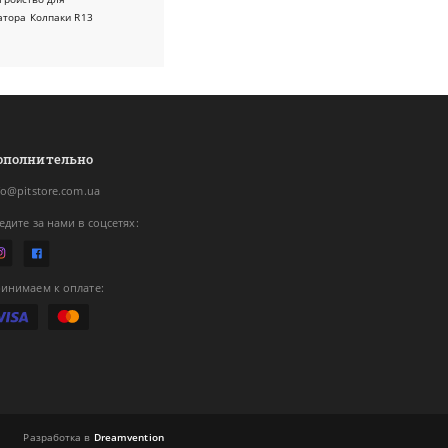
атора
Колпаки R13
ополнительно
fo@pitstore.com.ua
едите за нами в соцсетях:
инимаем к оплате:
Разработка в
Dreamvention