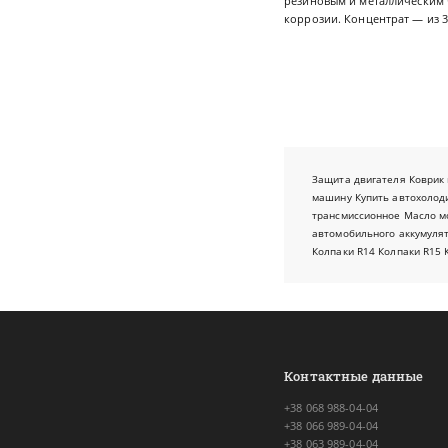
резиновым и металлическим 
коррозии. Концентрат — из 
Защита двигателя
Коврик 
машину
Купить автохолод
трансмиссионное
Масло м
автомобильного аккумуля
Колпаки R14
Колпаки R15
Контактные данные
+38 068 988-04-04
+38 066 989-04-04
+38 063 989-04-04