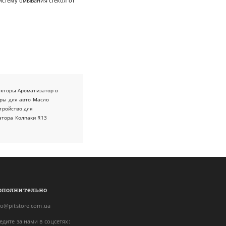
стему омывания стекол от
екторы
Ароматизатор в
ры для авто
Масло
тройство для
атора
Колпаки R13
ополнительно
fo@pitstore.com.ua
едите за нами в соцсетях: