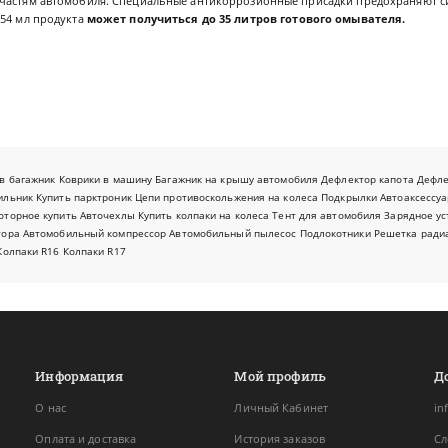
частям автомобиля. Специальные антикоррозионные присадки предохраняют си
354 мл продукта
может получиться до 35 литров готового омывателя.
в багажник
Коврики в машину
Багажник на крышу автомобиля
Дефлектор капота
Дефл
ильник
Купить парктроник
Цепи противоскольжения на колеса
Подкрылки
Автоаксессуа
оторное купить
Авточехлы
Купить колпаки на колеса
Тент для автомобиля
Зарядное ус
тора
Автомобильный компрессор
Автомобильный пылесос
Подлокотники
Решетка ради
Колпаки R16
Колпаки R17
Информация
Мой профиль
Д
О нас
Личный Кабинет
in
Оплата и доставка
История заказов
Сл