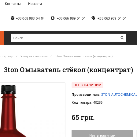
Контакты
Новости
+38 068 988-04-04
+38 066 989-04-04
+38 063 989-04-04
кстерьер
Уход за стеклами
3ton Омыватель стёкол (концентрат)
3ton Омыватель стёкол (концентрат)
НЕТ В НАЛИЧИИ
Производитель:
3TON AUTOCHEMICAL
Код товара:
40286
65 грн.
Нет в наличии