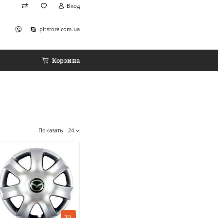
Вход
pitstore.com.ua
Корзина
Показать:
24