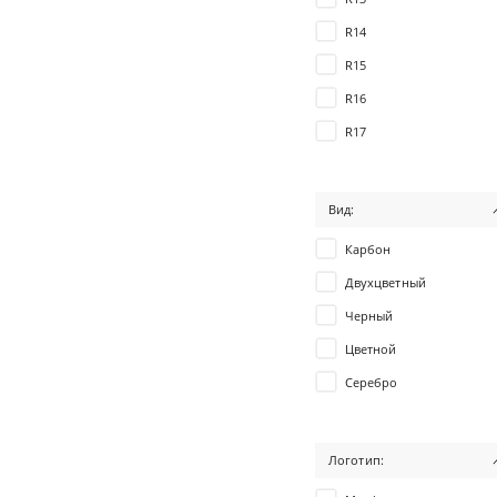
R14
R15
R16
R17
R18
Вид:
Карбон
Двухцветный
Черный
Цветной
Серебро
С логотипом
Серый
Логотип: