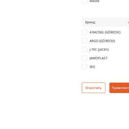
Mazda
Бренд:
4 RACING (GÓRECKI)
ARGO (GÓRECKI)
J-TEC (JACKY)
JAWOPLAST
SKS
STAR
Очистить
Применит