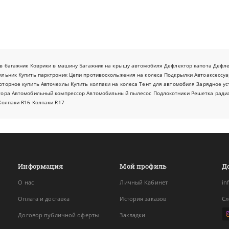
в багажник
Коврики в машину
Багажник на крышу автомобиля
Дефлектор капота
Дефл
ильник
Купить парктроник
Цепи противоскольжения на колеса
Подкрылки
Автоаксессуа
оторное купить
Авточехлы
Купить колпаки на колеса
Тент для автомобиля
Зарядное ус
тора
Автомобильный компрессор
Автомобильный пылесос
Подлокотники
Решетка ради
Колпаки R16
Колпаки R17
Информация
Мой профиль
Д
О нас
Личный Кабинет
in
Оплата и доставка
История заказов
Сл
Договор публичной оферты
Закладки