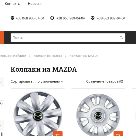
Контакты
Новости
+38 068 988-04-04
+38 066 989-04-04
+38 063 989-04-04
стерьер стайлинг
Колпаки на колеса
Колпаки на MAZDA
Колпаки на MAZDA
Сортировать:
по умолчанию
Сравнение товаров (0)
00