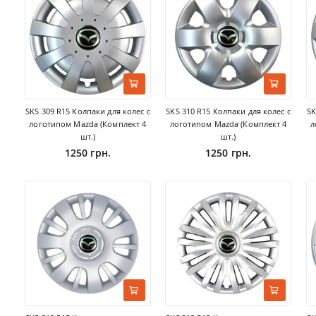
SKS 309 R15 Колпаки для колес с
SKS 310 R15 Колпаки для колес с
SK
логотипом Mazda (Комплект 4
логотипом Mazda (Комплект 4
л
шт.)
шт.)
1250 грн.
1250 грн.