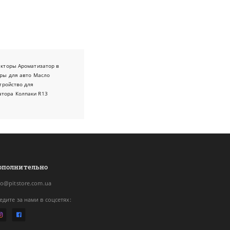
екторы
Ароматизатор в
ры для авто
Масло
тройство для
атора
Колпаки R13
ополнительно
fo@pitstore.com.ua
едите за нами в соцсетях: