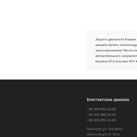
Защита двигателя
Коврик 
машину
Купить автохолод
трансмиссионное
Масло м
автомобильного аккумуля
Колпаки R14
Колпаки R15
Контактные данные
+38 068 988-04-04
+38 066 989-04-04
+38 063 989-04-04
Харьков, ул. Богдана
Хмельницкого 32-А