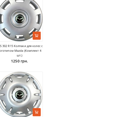
S 302 R15 Колпаки для колес с
оготипом Mazda (Комплект 4
шт.)
1250 грн.