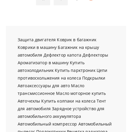
Защита двигателя
Коврик в багажник
Коврики в машину
Багажник на крышу
автомобиля
Дефлектор капота
Дефлекторы
Ароматизатор в машину
Купить
автохолодильник
Купить парктроник
Цепи
противоскольжения на колеса
Подкрылки
Автоаксессуары для авто
Масло
трансмиссионное
Масло моторное купить
Авточехлы
Купить колпаки на колеса
Тент
для автомобиля
Зарядное устройство для
автомобильного аккумулятора
Автомобильный компрессор
Автомобильный
пылесос
Подлокотники
Решетка радиатора